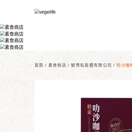
首頁
/
素食商店
/
毓秀私房醬有限公司
/
叻沙咖