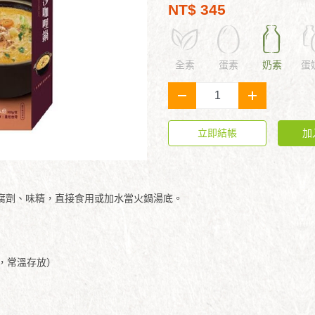
NT$ 345
全素
蛋素
奶素
蛋
-
+
立即結帳
加
腐劑、味精，直接食用或加水當火鍋湯底。
，常溫存放）