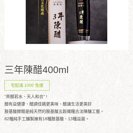
三年陳醋400ml
宅配滿 1000 免運
“茶醋若水、天人和合” !
醋有益健康、醋調佳餚更美味、醋讓生活更美好
胺基酸酵醋是純天然的胺基酸五穀雜糧古法陳釀工藝。
82種純手工釀製擁有18種胺基酸、13種益菌。