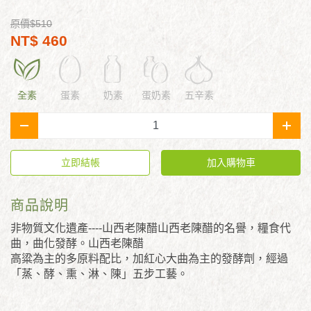
原價$510
NT$ 460
全素
蛋素
奶素
蛋奶素
五辛素
-
+
立即結帳
加入購物車
商品說明
非物質文化遺產----山西老陳醋山西老陳醋的名譽，糧食代
曲，曲化發酵。山西老陳醋
高粱為主的多原料配比，加紅心大曲為主的發酵劑，經過
「蒸、酵、熏、淋、陳」五步工藝。