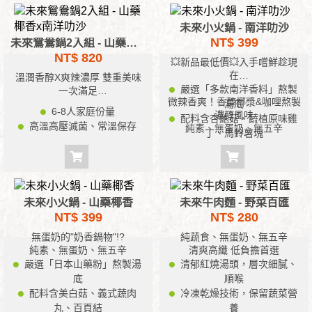
未來小火鍋 - 南洋叻沙
NT$ 399
未來鴛鴦鍋2入組 - 山藥椰香x南洋叻沙
NT$ 820
💥新品最低價💥入手嚐鮮趁現
在
溫潤香醇X爽辣濃厚 雙重美味
嚴選「多款南洋香料」熬製
一次滿足
微辣香爽！香醇椰漿&咖哩熬製
純蔬食/無蛋奶/無五辛
湯底
6-8人家庭份量
濃醇風味
配料含杏鮑菇、蔬植原味雞
高溫高壓滅菌、常溫保存
純素、無蛋奶、無五辛
丁、馬鈴薯塊
未來小火鍋 - 山藥椰香
未來牛肉麵 - 野菜百匯
NT$ 399
NT$ 280
無蛋奶的"奶香鍋物"!?
純蔬食、無蛋奶、無五辛
純素、無蛋奶、無五辛
清爽高纖 低負擔首選
嚴選「日本山藥粉」熬製湯
清郁紅燒湯頭，層次細膩、
底
順喉
配料含美白菇、義式蔬肉
冷凍乾燥技術，保留蔬菜營
丸、百頁結
養