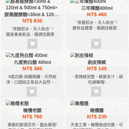
化學香精!
含微量元素與礦物質，有益健
康的好滋味。
三年陳醋400ml
NT$ 460
胺基酸酵醋<30ml & 120ml & 500ml & 750ml>
NT$ 630
“茶醋若水、天人和合” !
醋有益健康、醋調佳餚更美
“茶醋若水、天人和合” !
味、醋讓生活更美好
醋是養身飲品、醋調佳餚更美
胺基酸酵醋是純天然的胺基酸
味、醋讓生活美好，胺基酸酵
五穀雜糧古法陳釀工藝。
醋是純天然的胺基酸五穀雜糧
82種純手工釀製擁有18種胺基
古法陳釀工藝。
酸、13種益菌。
九度熟白醋 400ml
剝皮辣椒
NT$ 360
NT$ 145
9度白醋-純糧精釀、天然純
．青辣椒完整，鮮脆多汁，越
淨、口感純正來自大自然，北
吃越唰嘴!
大方優質的地理環境、孕育出
．選用台灣小農青辣椒，新鮮
優質的大米釀製而成。
美味吃得到!
未添加任何防腐劑、酸味劑!
．無添加防腐劑、人工色素，
吃得更安心!
橄欖老醋
橄欖醬
NT$ 760
NT$ 235
果醋的醇潤芬芳，盡此展現!
天堂之果，橄欖做成的醬，可