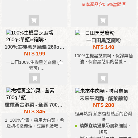
※本產品含0.5%當歸酒
一口田黑芝麻粉
NT$ 140
100%生機黑芝麻醬 260g<單瓶&箱購>
NT$ 199
100%生機黑芝麻粉，保證無抽
油，保留黑芝麻的營養。
一口田100%生機黑芝麻醬 (全
素可)
冷壓純造，保留黑芝麻完整營
養，香濃綿密，
讓你口齒留香，無糖，保證無
任河添加物
是你料理食材的好搭檔，補充
未來牛肉麵 - 酸菜蘿蔔
鈣質的好選擇
NT$ 280
橄欖黃金泡菜 - 全素 700g / 瓶
NT$ 345
經典熱銷 蔬食復刻熟悉的台灣
味
1. 100%全素，採用大白菜、希
純蔬食、無蛋奶、無五辛
清郁紅燒湯頭，層次細膩、
臘初榨橄欖油、豆腐乳及韓國
辣椒粉等精心製成，吃得美
順喉
味。