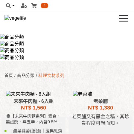
0
首頁
/
商品分類
/
料理食材系列
未來牛肉麵 - 6入組
老菜脯
NT$ 1,560
NT$ 1,380
🟠【未來牛肉麵系列】素食、
老菜脯又有黑金之稱，其珍
無蛋奶、無五辛，內含0.5%當
貴程度可想而知。
歸酒
｜酸菜蘿蔔(細麵)｜經典紅燒