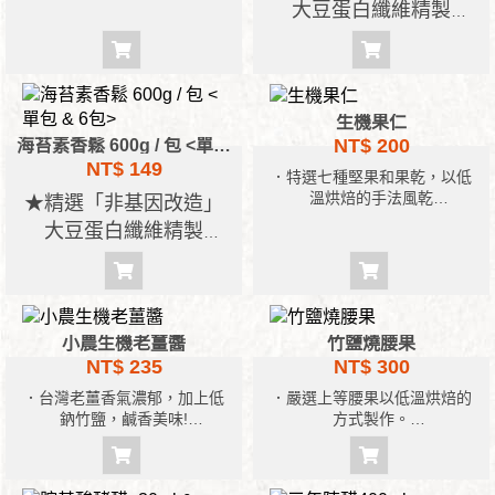
大豆蛋白纖維精製
粉及其他材料, 配合國人口味精
★無添加人工味精防腐
心調製 。
3. 不含防腐劑、人工色素及香
劑
料 ，吃得安心。
★獨門佐料配方滷製，
4. 口感青脆順口, 是素食者三餐
傳承多年的好滋味
生機果仁
良伴。
NT$ 200
5. 已上市10幾年, 消費者滿意度
海苔素香鬆 600g / 包 <單包 & 6包>
★適合全家人平時休閒
甚高。
NT$ 149
食用或餽贈親友
．特選七種堅果和果乾，以低
溫烘焙的手法風乾
★精選「非基因改造」
★通過ISO22000等多項
．堅果的淡淡鹹味與微甜的果
大豆蛋白纖維精製
食品認證
乾絕妙搭配，香酥好吃一口接
★無添加人工味精防腐
一口
．口感豐富的堅果和果乾，非
劑
油炸品
★獨門佐料配方滷製，
傳承多年的好滋味
小農生機老薑醬
竹鹽燒腰果
NT$ 235
NT$ 300
★適合全家人平時休閒
食用或餽贈親友
．台灣老薑香氣濃郁，加上低
．嚴選上等腰果以低溫烘焙的
鈉竹鹽，鹹香美味!
方式製作。
★通過ISO22000等多項
．添加含玉米、高麗菜、松茸
．腰果味道甘甜，添加三烤竹
食品認證
的蔬果粉，鮮味十足!
鹽低溫增添風味。
．無添加防腐劑、人工色素、
．無反式脂肪，無防腐劑，富