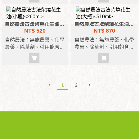
100%純黑芝麻油
炒花生-蒜味硬脆濃郁
通過TAF檢驗 無農藥殘留
自然農法古法柴燒花生油(小瓶)<260ml>
自然農法古法柴燒花生油(大瓶)<510ml>
NT$ 520
NT$ 870
自然農法：無施農藥、化學
自然農法：無施農藥、化學
農藥、除草劑、引用飽含豐
農藥、除草劑、引用飽含豐
富礦物質之濁水溪水灌溉
富礦物質之濁水溪水灌溉
古法脫殼：使傳統木製脫殼
古法脫殼：使傳統木製脫殼
機、多次反覆、分級、碾
機、多次反覆、分級、碾
殼，繁雜的工序旨在保護花
殼，繁雜的工序旨在保護花
生仁組織延長儲存壽命。
生仁組織延長儲存壽命。
1
2
逐粒撿豆：仔細挑出不良，
逐粒撿豆：仔細挑出不良，
堅守品質安全的承諾，篩選
堅守品質安全的承諾，篩選
大小相當的規格讓烹煮更便
大小相當的規格讓烹煮更便
利均勻。
利均勻。清茂農場 - 自然農
清茂農場 - 自然農法
法
人工日曬 ‧ 手工嚴選
人工日曬 ‧ 手工嚴選
古法材燒 ‧ 傳統榨油
古法材燒 ‧ 傳統榨油