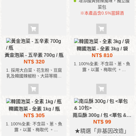
增添酸爽微辣風味，獨立酸
2. 不含防腐劑、人工色素及香
菜包
料 ，吃得安心。
※本產品含0.5%當歸酒
3. 口感青脆順口豐富，是素食
者三餐良伴。
韓國泡菜 - 全素 3kg / 袋
NT$ 810
黃金泡菜 - 五辛素 700g / 瓶
NT$ 320
1. 100%全素: 不含蒜、蔥、魚
露，以薑、梅取代 。
1. 採用大白菜、花生粉、豆腐
2. 採用大白菜、上等韓國辣椒
乳及韓國辣椒粉、大蒜等精心
粉及其他材料, 配合國人口味精
製成，吃得美味。
心調製 。
2. 口感青脆順口豐富。
3. 不含防腐劑、人工色素及香
料 ，吃得安心。
4. 口感青脆順口, 是素食者三餐
韓國泡菜 - 全素 1kg / 瓶
良伴。
NT$ 305
南瓜酥 300g / 包 <單包 & 10包>
5. 已上市10幾年, 消費者滿意度
NT$ 99
甚高。
1. 100%全素: 不含蒜、蔥、魚
露，以薑、梅取代 。
★精選「非基因改造」
2. 採用大白菜、上等韓國辣椒