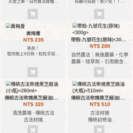
天堂之果，自然農法栽種橄
搭鹹可搭甜，很少見！！！
欖，以純果、天然蔗糖、純糯
米麥芽糖，古法發酵，非勾對
果醋。
蜜釀1000個日夜以上，醇潤度
非凡
黃梅膏
NT$ 235
帶殼-九號花生(原味)<300g>
NT$ 200
熟矣！
堅持樹上9分熟，粒粒手採，
自然農法：無施農藥、化學
滴水不加、古法工序，
農藥、除草劑、引用飽含豐
蜜釀醇製成膏。
富礦物質之濁水溪水灌溉
古法脫殼：使傳統木製脫殼
機、多次反覆、分級、碾
殼，繁雜的工序旨在保護花
生仁組織延長儲存壽命。
傳統古法柴燒黑芝麻油(小瓶)<260ml>
傳統古法柴燒黑芝麻油(大瓶)<510ml>
逐粒撿豆：仔細挑出不良，
NT$ 320
NT$ 510
堅守品質安全的承諾，篩選
清茂農場 - 傳統古法
古法材燒
大小相當的規格讓烹煮更便
古法材燒
傳統初榨油
利均勻。
傳統初榨油
100%純黑芝麻油
真空包裝品