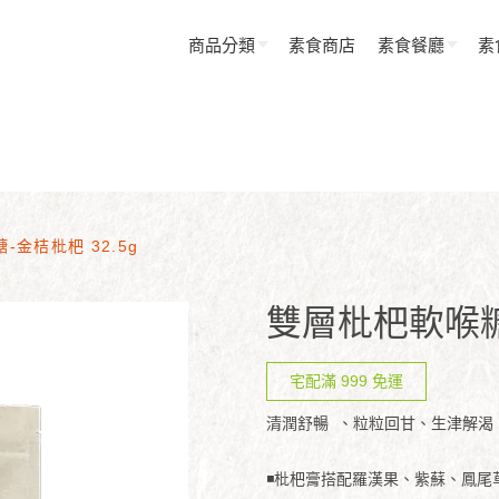
商品分類
素食商店
素食餐廳
素
金桔枇杷 32.5g
雙層枇杷軟喉糖-
宅配滿 999 免運
清潤舒暢 、粒粒回甘、生津解渴
◾枇杷膏搭配羅漢果、紫蘇、鳳尾