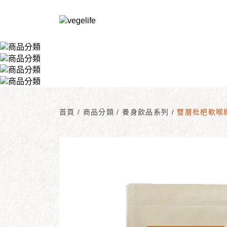
首頁
/
商品分類
/
養身飲品系列
/
雙層枇杷軟喉糖-