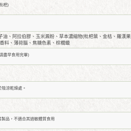
枇杷)
子油、阿拉伯膠、玉米澱粉、草本濃縮物(枇杷葉、金桔、羅漢果
、香料、薄荷腦、焦糖色素、棕櫚蠟
請盡早食用完畢)
於陰涼乾燥處。
其製品，不適合其過敏體質食用