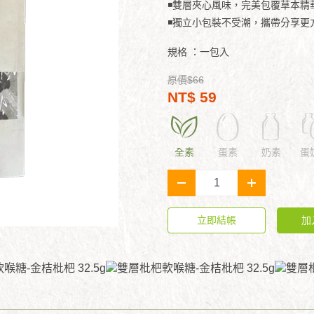
◾雙層夾心風味，完美包覆草本精
◾獨立小包裝不受潮，攜帶分享更
規格 ：
一包入
原價$66
NT$ 59
全素
蛋素
奶素
蛋
-
+
立即結帳
加