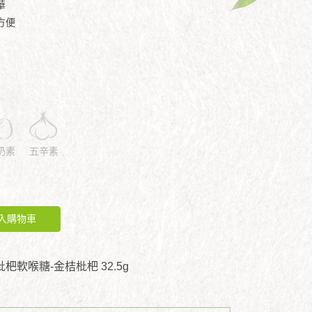
華
方便
奶素
五辛素
入購物車