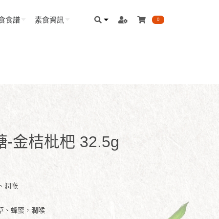
食食譜
素食資訊
0
金桔枇杷 32.5g
、潤喉
草、蜂蜜，潤喉