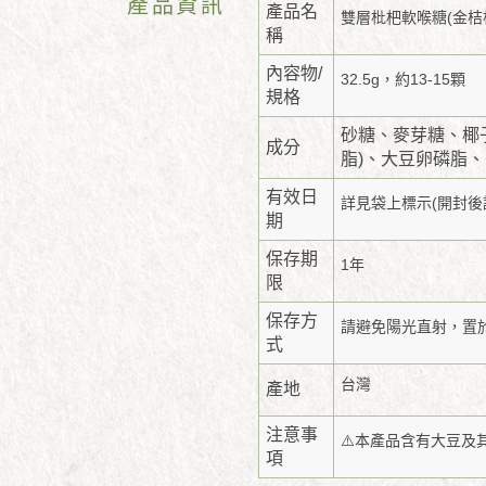
產品資訊
產品名
雙層枇杷軟喉糖(金桔
稱
內容物/
32.5g，約13-15顆
規格
砂糖、麥芽糖、椰
成分
脂)、大豆卵磷脂
有效日
詳見袋上標示(開封後
期
保存期
1年
限
保存方
請避免陽光直射，置
式
台灣
產地
注意事
⚠️本產品含有大豆及
項