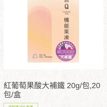
紅葡萄果酸大補鐵 20g/包,20
包/盒