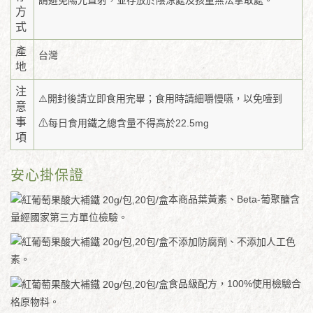
方
式
產
台灣
地
注
⚠️開封後請立即食用完畢；食用時請細嚼慢嚥，以免噎到
意
事
⚠每日食用鐵之總含量不得高於22.5mg
項
安心掛保證
本商品葉黃素、Beta-葡聚醣含
量經國家第三方單位檢驗。
不添加防腐劑、不添加人工色
素。
食品級配方，100%使用檢驗合
格原物料。