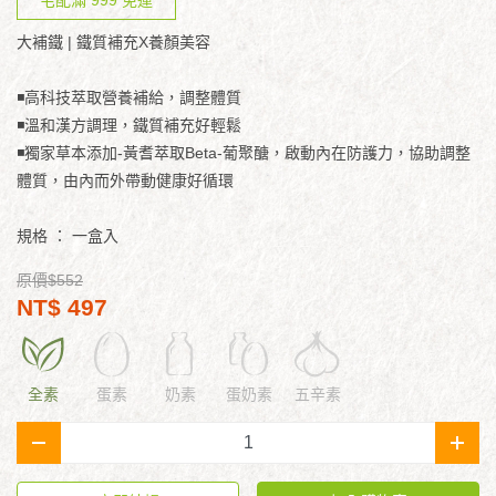
宅配滿 999 免運
大補鐵 | 鐵質補充X養顏美容
◾高科技萃取營養補給，調整體質
◾溫和漢方調理，鐵質補充好輕鬆
◾獨家草本添加-黃耆萃取Beta-葡聚醣，啟動內在防護力，協助調整
體質，由內而外帶動健康好循環
規格 ：
一盒入
原價$552
NT$ 497
全素
蛋素
奶素
蛋奶素
五辛素
-
+