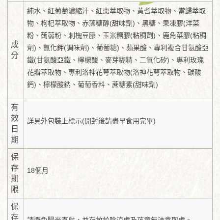
純水、紅葡萄濃縮汁、紅棗萃取物、黃耆萃取物、當歸萃取
物、枸杞萃取物、赤藻糖醇(甜味劑)、黑糖、果凍膠(洋菜
粉、蒟蒻粉、刺槐豆膠、玉米糖膠(粘稠劑)、鹿角菜膠(粘稠
成
劑)、氯化鉀(調味劑)、葡萄糖)、蘋果酸、專利複合甘氨酸亞
分
鐵(甘氨酸亞鐵、檸檬酸、麥芽糊精、二氧化矽)、專利玫瑰
花瓣萃取物、專利洛神花萼萃取物(洛神花萼萃取物、碳酸
鈣)、檸檬酸鈉、葡萄香料、蔗糖素(甜味劑)
有
效
詳見外包裝上標示(開封後請盡早食用完畢)
日
期
保
存
18個月
期
限
保
存
請避免陽光直射，並存放於陰涼處及孩童無法拿取處。