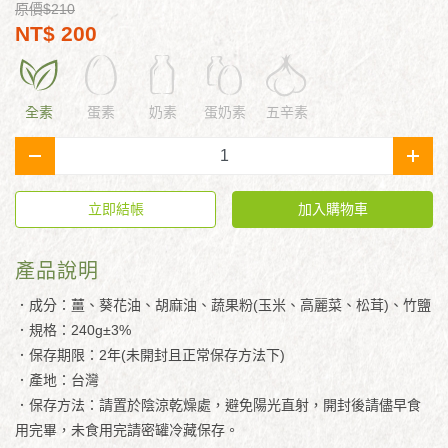
原價$210
NT$ 200
全素
蛋素
奶素
蛋奶素
五辛素
-
+
立即結帳
加入購物車
產品說明
．成分：薑、葵花油、胡麻油、蔬果粉(玉米、高麗菜、松茸)、竹鹽
．規格：240g±3%
．保存期限：2年(未開封且正常保存方法下)
．產地：台灣
．保存方法：請置於陰涼乾燥處，避免陽光直射，開封後請儘早食
用完畢，未食用完請密罐冷藏保存。