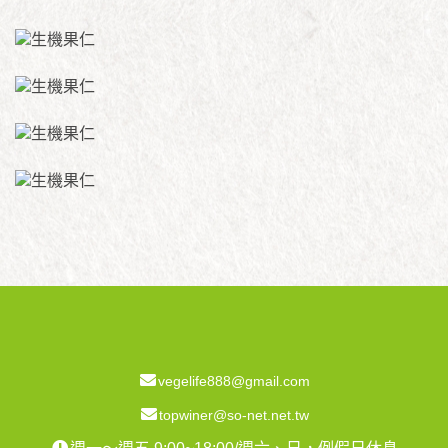
vegelife888@gmail.com
topwiner@so-net.net.tw