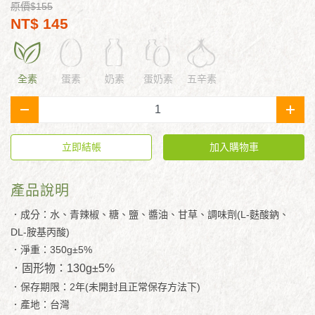
原價$155
NT$ 145
全素
蛋素
奶素
蛋奶素
五辛素
-
+
立即結帳
加入購物車
產品說明
．成分：水、青辣椒、糖、鹽、醬油、甘草、調味劑(L-麩酸鈉、
DL-胺基丙酸)
．淨重：350g±5%
．固形物：130g±5%
．保存期限：2年(未開封且正常保存方法下)
．產地：台灣