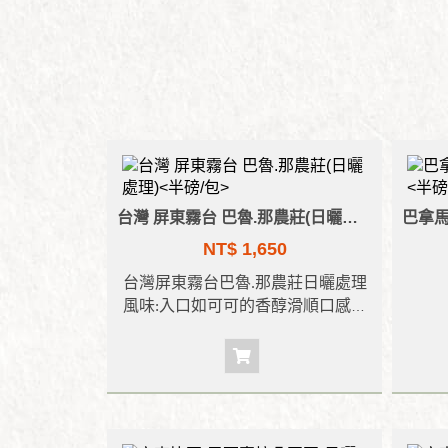
台灣 屏東霧台 巴魯.那農莊(日曬處理)<半磅/包>
NT$ 1,650
台灣
屏東霧台
巴魯
.
那農莊
日曬處理
風味
:
入口如可可的香醇滑順口感與
烘烤堅果的香氣
,
尾韻帶似麥茶的特
風味
:
殊香味與蜂蜜的甜感。
甜味
烘培度
:
中焙
隨之
桃