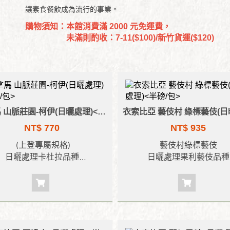
讓素食餐飲成為流行的事業。
購物須知：本館消費滿 2000 元免運費，
未滿則酌收：7-11($100)/新竹貨運($120)
巴拿馬 山脈莊園-柯伊(日曬處理)<半磅/包>
NT$ 770
NT$ 935
(
上登專屬規格
)
藝伎村
綠標藝伎
日曬處理
卡杜拉品種
日曬處理
果利藝伎品種
入口像藍莓、葡萄柚的水果酸
風味
:
如檸檬、草莓和蜜桃般
、似榛果的堅果香與滑順口感
,
香甜交織呈現
,
口感柔和滑順
,
而來的是輕柔花香、細緻的甜
花蜜、大吉嶺紅茶及茉莉花
香氣及焦糖般的濃郁甜味。
餘韻悠揚綿長。
烘焙度
:
淺焙
烘焙度
:
淺焙