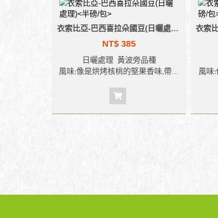
衣索比亞-巴西喜拉朵國豆(日曬處理)<半磅/包>
NT$ 385
日曬處理
黃波旁品種
風味
:
像是烘烤核桃的堅果香味
,
帶點
風味
:
奶油般的香氣及滑順口感
,
似可可及
曬厚
焦糖般的香甜尾韻。
糖
烘焙度
:
中焙