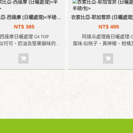
衣索比亞-西達摩 (日曬處理)<半磅/包>
NT$ 385
NT$ 495
西達摩
日曬處理
G4 TOP
阿達朵處理廠
日曬處理
G
似可可、奶油及堅果韻味的日
風味
:
似桃子、黃檸檬、柑橘
實口感
,
帶些許橘皮、藍莓與紅
的果汁甜味
,
尾韻帶伯爵茶的
的香氣
,
口感滑順且醇厚。
淡雅的百合花香。口感滑順
烘焙度
:
淺焙
香氣輕柔綿長。
烘焙度
:
淺焙