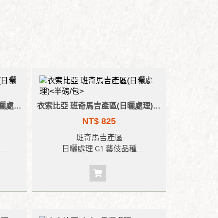
衣索比亞 藝伎村 綠標藝伎(日曬處理)<半磅/包>
衣索比亞 班奇馬吉產區(日曬處理)<半磅/包>
NT$ 825
班奇馬吉產區
日曬處理
G1
藝伎品種
的水果
風味
:
似柑橘、甜桃及草莓的果汁酸
尾韻似
甜口感
,
些許薄荷香氣中帶百合花香
香
,
香甜
果酸明亮、質地黏稠滑順
,
尾韻似花
蜜與黑糖香氣
,
甜感強烈而悠長。
烘焙度
:
淺焙