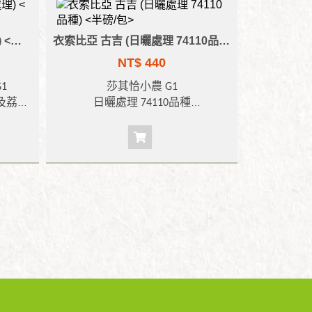
衣索比亞-耶加雪菲 (日曬處理) <半磅/包>
衣索比亞 古吉 (日曬處理 74110品種) <半磅/包>
NT$ 440
1
莎其恰小農
G1
及荔枝
日曬處理
74110
品種
口感與
風味
:
似柑橘、甜橙、莓果的水果甜
細緻
,
甜
味與紅茶香氣
,
些許可可及榛果的香
氣
,
增添了口感的飽滿度
,
蜂蜜般的甜
蜜餘韻與輕盈花香
,
細緻迷人。
烘焙度
:
淺焙