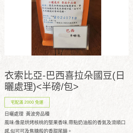
衣索比亞-巴西喜拉朵國豆(日
曬處理)<半磅/包>
宅配滿 2000 免運
日曬處理
黃波旁品種
風味
:
像是烘烤核桃的堅果香味
,
帶點奶油般的香氣及滑順口
感
,
似可可及焦糖般的香甜尾韻。