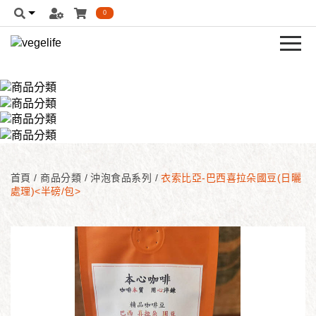
0
首頁
/
商品分類
/
沖泡食品系列
/
衣索比亞-巴西喜拉朵國豆(日曬
處理)<半磅/包>