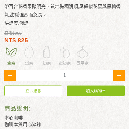
帶百合花香
果酸明亮、質地黏稠滑順
,
尾韻似花
蜜與黑糖香
氣
,
甜感強烈而悠長。
烘焙度
:
淺焙
原價$850
NT$ 825
全素
蛋素
奶素
蛋奶素
五辛素
-
+
立即結帳
加入購物車
商品說明:
本心咖啡
咖啡本質用心淬鍊