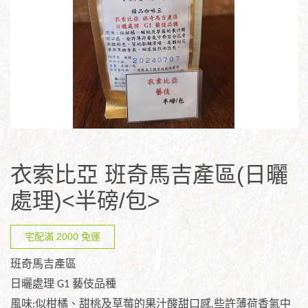
衣索比亞 班奇馬吉產區(日曬
處理)<半磅/包>
宅配滿 2000 免運
班奇馬吉產區
日曬處理
G1
藝伎品種
風味
:
似柑橘、甜桃及草莓的果汁酸
甜口感
,
些許薄荷香氣中