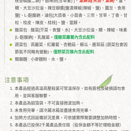
核苷磷酸二鈉)、甜味劑(甘草素) ]、
當歸酒[米酒、當歸]
、薑、
糖、大豆沙拉油、辣豆瓣醬[鹽漬辣椒(辣椒、鹽)、蠶豆、食用
鹽]、L-麩酸鈉、滷包[大茴香、小茴香、三奈、甘草、丁香、甘
松、桂皮、陳皮、桂枝]、鹽、當歸。
酸菜包 : 酸菜[芥菜、食鹽、水]、大豆沙拉油、糖、辣椒、味素
[L-麩酸鈉]、乳酸菌。
僅酸菜蘿蔔內含此配料
蔬菜包 : 高麗菜、紅蘿蔔、杏鮑菇、櫛瓜、鹿茸菇 (蔬菜包會因
節氣不同略有變動)。
僅野菜百匯內含此配料
關廟麵 : 小麥麵粉、水、鹽。
注意事項
本產品經過高溫高壓殺菌可常溫保存，如有膨包及破損請勿食
用，並與客服聯繫。
本產品為鋁箔袋，不可直接微波加熱。
未食用完畢，請冷藏冰箱並盡速食用完畢。
加熱方式因設備狀況差異，可依據實際需要調整加熱時間。
本產品已投保2千萬產品責任險（投保金額不等於理賠金額）​