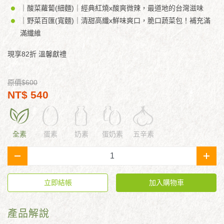
｜酸菜蘿蔔(細麵)｜經典紅燒x酸爽微辣，最道地的台灣滋味
｜野菜百匯(寬麵)｜清甜高纖x鮮味爽口，脆口蔬菜包！補充滿
滿纖維
現享82折 溫馨獻禮
原價$600
NT$ 540
全素
蛋素
奶素
蛋奶素
五辛素
-
+
立即結帳
加入購物車
產品解說