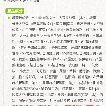
產品成分
調理包成分 : 水、植物肉片[水、大豆拉絲蛋白[水、小麥蛋白、
分離大豆蛋白(非基因改造) ]、南瓜粉[南瓜、樹薯澱粉、大豆卵
磷脂、混合濃縮生育醇 (抗氧化劑)]、馬鈴薯澱粉、可可粉、食
鹽]、大豆組織蛋白[大豆蛋白(非基因改造)、小麥蛋白、玉米澱
粉、水]、大豆沙拉油、香菇、油炸油[棕櫚油、消泡劑(矽樹
脂)]、羥丙基磷酸二澱粉、甲基纖維素、蔬菜調味粉[麥芽糊精、
食鹽、5'-次黃嘌呤核苷磷酸二鈉、5'-鳥嘌呤核苷磷酸二鈉、蔗
糖、蔬菜粉(白蘿蔔萃取物、糊精)、高麗菜粉(麥芽糊精、高麗
菜抽出物)、胺基乙酸、DL-胺基丙酸、琥珀酸二鈉、二氧化
矽]、小麥蛋白、可可粉、食鹽、蔗糖、香料、酵母抽出物(酵母
抽出物、乾酵母)、DL-胺基丙酸、L-麩酸鈉、調味劑(5'-次黃嘌
呤核苷磷酸二鈉、5'-鳥嘌呤核苷磷酸二鈉)、白胡椒粒、甜味劑
(D-山梨醇液70%)、琥珀酸二鈉]、紅蘿蔔、白蘿蔔、醬油[水、
脫脂大豆(非基因改造)、小麥、食鹽、轉化液糖(蔗糖、水)、酒
精、調味劑(琥珀酸二鈉、5'-次黃嘌呤核苷磷酸二鈉、5'-鳥嘌呤