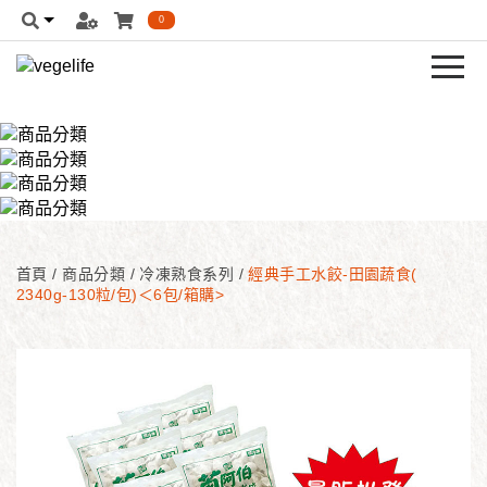
0
首頁
/
商品分類
/
冷凍熟食系列
/
經典手工水餃-田園蔬食(
2340g-130粒/包)＜6包/箱購>