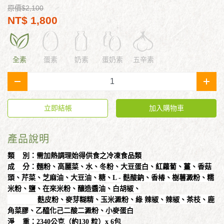
原價$2,100
NT$ 1,800
全素
蛋素
奶素
蛋奶素
五辛素
-
+
立即結帳
加入購物車
產品說明
類 別：需加熱調理始得供食之冷凍食品類
成 分：麵粉、高麗菜、水、冬粉、大豆蛋白、紅蘿蔔、薑
、香菇
頭、芹菜、芝麻油、大豆油、糖、L - 麩酸鈉
、香椿、樹薯澱粉、糯
米粉、鹽、在來米粉、釀造
醬油、白胡椒、
麩皮粉、麥芽糊精、玉米澱粉、綠
辣椒、辣椒、茶枝、鹿
角菜膠、乙醯化己二酸二澱
粉、小麥蛋白
淨 重：2340公克（約130 粒）x 6包