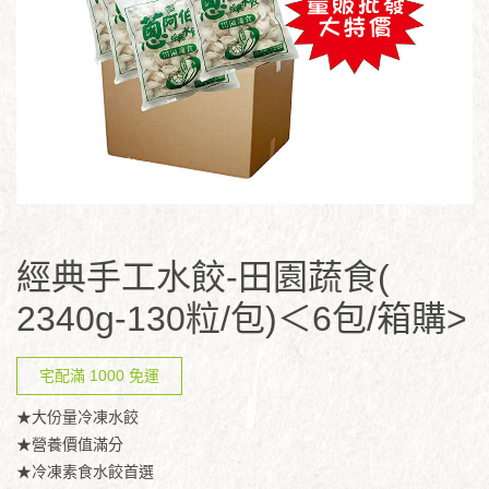
經典手工水餃-田園蔬食(
2340g-130粒/包)＜6包/箱購>
宅配滿 1000 免運
★大份量冷凍水餃
★營養價值滿分
★冷凍素食水餃首選