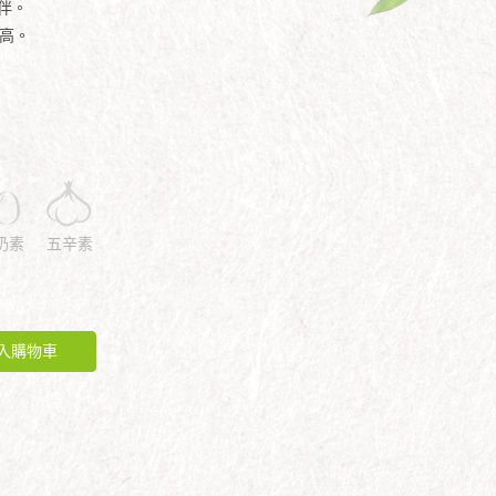
良伴。
甚高。
奶素
五辛素
入購物車