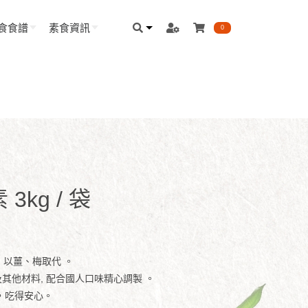
食食譜
素食資訊
0
3kg / 袋
露，以薑、梅取代 。
及其他材料, 配合國人口味精心調製 。
 ，吃得安心。