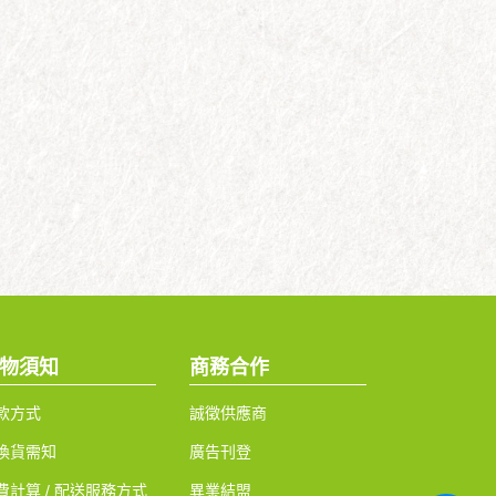
物須知
商務合作
款方式
誠徵供應商
換貨需知
廣告刊登
費計算 / 配送服務方式
異業結盟