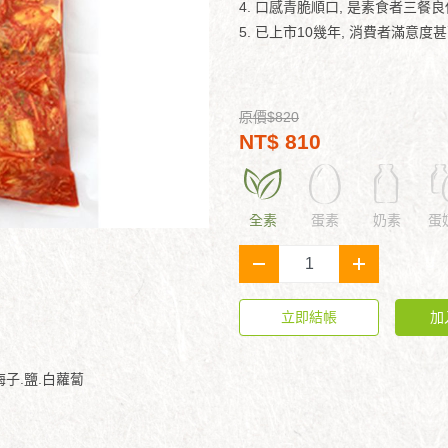
4. 口感青脆順口, 是素食者三餐
5. 已上市10幾年, 消費者滿意度
原價$820
NT$ 810
全素
蛋素
奶素
蛋
-
+
立即結帳
加
梅子.鹽.白蘿蔔