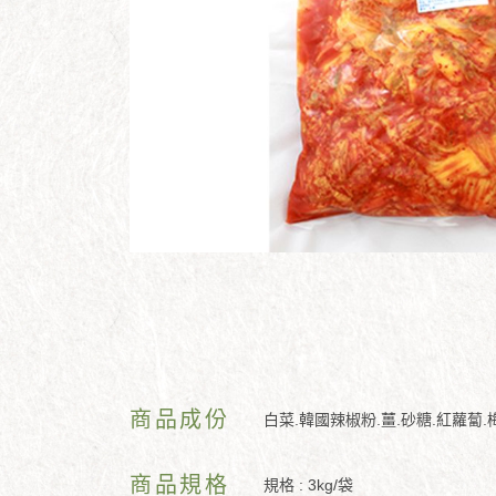
商品成份
白菜.韓國辣椒粉.薑.砂糖.紅蘿蔔.
商品規格
規格 : 3kg/袋