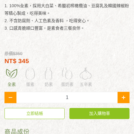
1. 100%全素，採用大白菜、希臘初榨橄欖油、豆腐乳及韓國辣椒粉
等精心製成，吃得美味。
2. 不含防腐劑、人工色素及香料 ，吃得安心。
3. 口感青脆順口豐富，是素食者三餐良伴。
原價$350
NT$ 345
全素
蛋素
奶素
蛋奶素
五辛素
-
+
立即結帳
加入購物車
商品成份