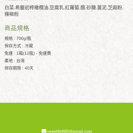
白菜.希臘初榨橄欖油.豆腐乳.紅蘿蔔.醋.砂糖.薑泥.芝麻粉.
辣椒粉
商品規格
規格 : 700g/瓶
保存方式 : 冷藏
免運 : 1箱(12瓶) - 免運費
產地 : 台灣
保存期限 : 40天
vegelife888@gmail.com