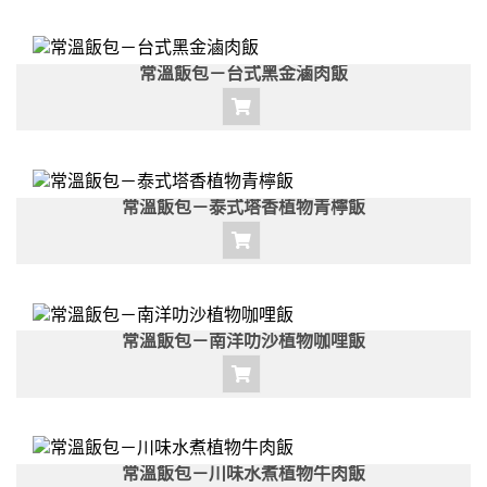
常溫飯包－台式黑金滷肉飯
常溫飯包－泰式塔香植物青檸飯
常溫飯包－南洋叻沙植物咖哩飯
常溫飯包－川味水煮植物牛肉飯