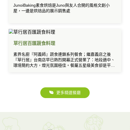
JunoiBaking素食烘焙是Juno與友人合開的風格文創小
屋，一邊是烘焙品的展示銷售處
草行居百匯蔬食料理
素界名廚『阿義師』蔬食連鎖系列餐食；繼嘉義店之後
『草行居』台南店早已熱烈開幕正式營業了：地段適中、
環境簡約大方，燈光氛圍極佳。餐屬五星級美食卻是平價
吃到飽的素食日本料理歐式百匯。
更多精選餐廳