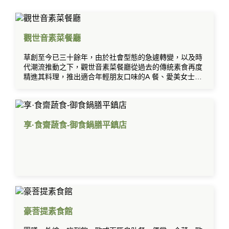
觀世音素菜餐廳
草創至今已三十餘年，由於社會型態的急遽轉變，以及時
代潮流推動之下，觀世音素菜餐廳從過去的傳統素食再度
精進其料理，推出適合年輕朋友口味的A 餐、愛美女士們
的養生套餐及慢食的芙蓉套餐。小吃及宴席菜色方面也不
斷的求新求變，希望令食客們有耳目一新的感覺。
享·食齋蔬食-御食鍋膳平鎮店
豪菩提素食館