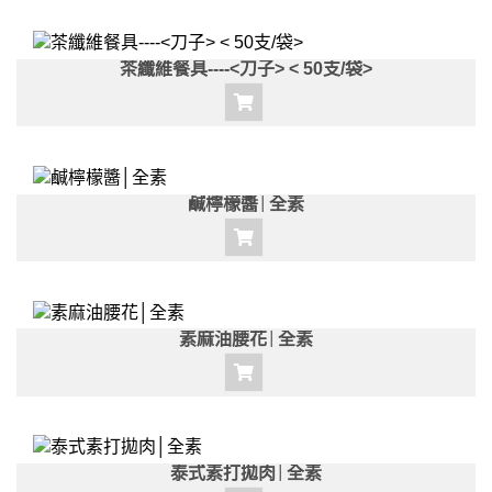
茶纖維餐具----<刀子> < 50支/袋>
鹹檸檬醬│全素
素麻油腰花│全素
泰式素打拋肉│全素