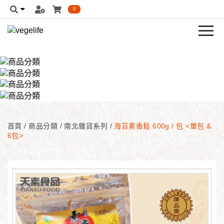
0
首頁
/
商品分類
/
南北雜貨系列
/
海苔素香鬆 600g / 包 <單包 &
6包>