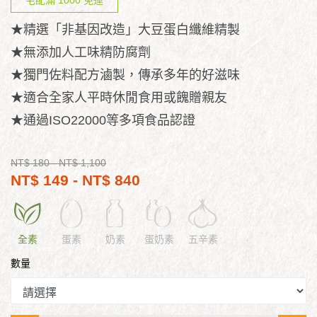
宅配滿 1000 免運
★精選「非基因改造」大豆蛋白纖維精製
★無添加人工味精防腐劑
★獨門佐料配方滷製，傳承多年的好滋味
★適合全家人平時休閒食用或餽贈親友
★通過ISO22000等多項食品認證
NT$ 180
- NT$ 1,100
NT$ 149 - NT$ 840
全素
蛋素
奶素
蛋奶素
五辛素
數量