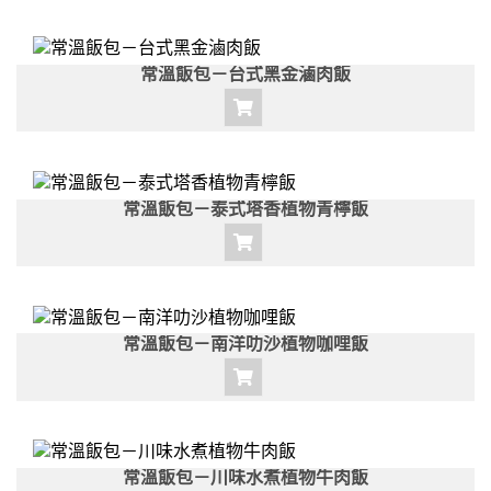
常溫飯包－台式黑金滷肉飯
常溫飯包－泰式塔香植物青檸飯
常溫飯包－南洋叻沙植物咖哩飯
常溫飯包－川味水煮植物牛肉飯