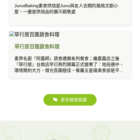
JunoiBaking素食烘焙是Juno與友人合開的風格文創小
屋，一邊是烘焙品的展示銷售處
草行居百匯蔬食料理
素界名廚『阿義師』蔬食連鎖系列餐食；繼嘉義店之後
『草行居』台南店早已熱烈開幕正式營業了：地段適中、
環境簡約大方，燈光氛圍極佳。餐屬五星級美食卻是平價
吃到飽的素食日本料理歐式百匯。
更多精選餐廳