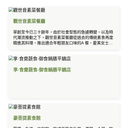
觀世音素菜餐廳
草創至今已三十餘年，由於社會型態的急遽轉變，以及時
代潮流推動之下，觀世音素菜餐廳從過去的傳統素食再度
精進其料理，推出適合年輕朋友口味的A 餐、愛美女士們
的養生套餐及慢食的芙蓉套餐。小吃及宴席菜色方面也不
斷的求新求變，希望令食客們有耳目一新的感覺。
享·食齋蔬食-御食鍋膳平鎮店
豪菩提素食館