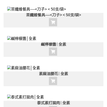
茶纖維餐具----<刀子> < 50支/袋>
鹹檸檬醬│全素
素麻油腰花│全素
泰式素打拋肉│全素