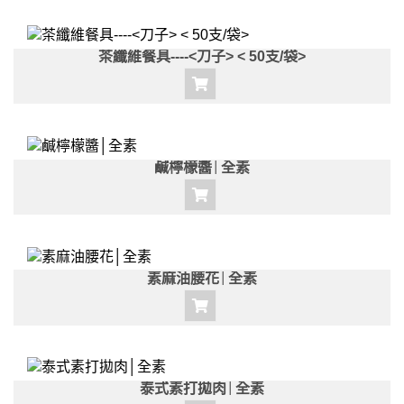
茶纖維餐具----<刀子> < 50支/袋>
鹹檸檬醬│全素
素麻油腰花│全素
泰式素打拋肉│全素