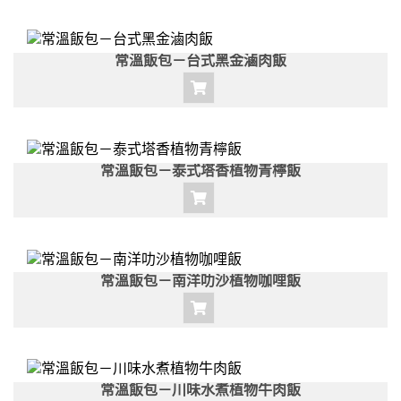
常溫飯包－台式黑金滷肉飯
常溫飯包－泰式塔香植物青檸飯
常溫飯包－南洋叻沙植物咖哩飯
常溫飯包－川味水煮植物牛肉飯