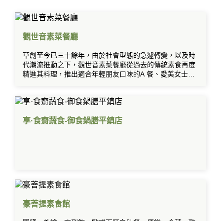
觀世音素菜餐廳
草創至今已三十餘年，由於社會型態的急遽轉變，以及時
代潮流推動之下，觀世音素菜餐廳從過去的傳統素食再度
精進其料理，推出適合年輕朋友口味的A 餐、愛美女士們
的養生套餐及慢食的芙蓉套餐。小吃及宴席菜色方面也不
斷的求新求變，希望令食客們有耳目一新的感覺。
享·食齋蔬食-御食鍋膳平鎮店
豪菩提素食館