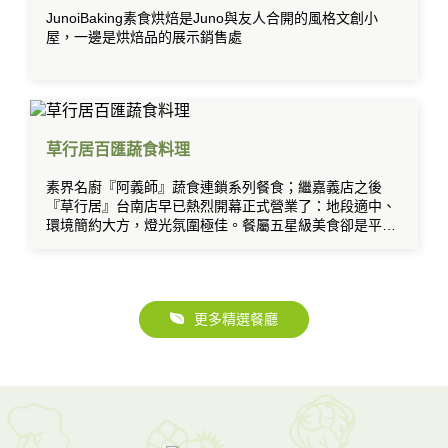
JunoiBaking素食烘焙是Juno與友人合開的風格文創小
屋，一邊是烘焙品的展示銷售處
草行居百匯蔬食料理
素界名廚『阿義師』蔬食連鎖系列餐食；繼嘉義店之後
『草行居』台南店早已熱烈開幕正式營業了：地段適中、
環境簡約大方，燈光氛圍極佳。餐屬五星級美食卻是平價
吃到飽的素食日本料理歐式百匯。
更多精選餐廳