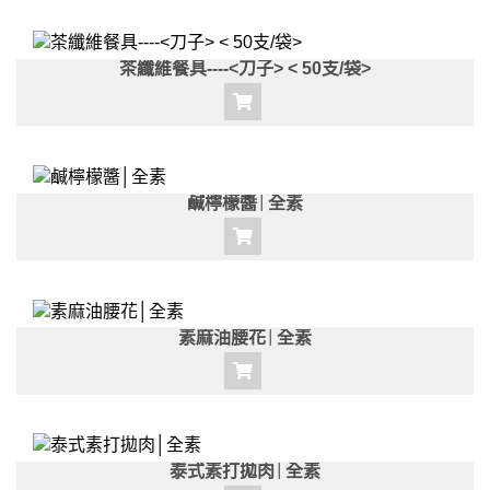
茶纖維餐具----<刀子> < 50支/袋>
鹹檸檬醬│全素
素麻油腰花│全素
泰式素打拋肉│全素