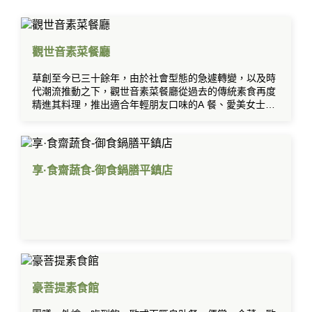
觀世音素菜餐廳
草創至今已三十餘年，由於社會型態的急遽轉變，以及時
代潮流推動之下，觀世音素菜餐廳從過去的傳統素食再度
精進其料理，推出適合年輕朋友口味的A 餐、愛美女士們
的養生套餐及慢食的芙蓉套餐。小吃及宴席菜色方面也不
斷的求新求變，希望令食客們有耳目一新的感覺。
享·食齋蔬食-御食鍋膳平鎮店
豪菩提素食館