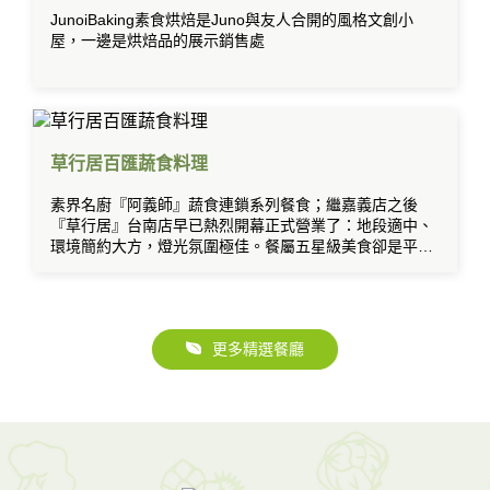
JunoiBaking素食烘焙是Juno與友人合開的風格文創小
屋，一邊是烘焙品的展示銷售處
草行居百匯蔬食料理
素界名廚『阿義師』蔬食連鎖系列餐食；繼嘉義店之後
『草行居』台南店早已熱烈開幕正式營業了：地段適中、
環境簡約大方，燈光氛圍極佳。餐屬五星級美食卻是平價
吃到飽的素食日本料理歐式百匯。
更多精選餐廳