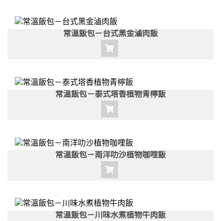
常溫飯包－台式黑金滷肉飯
常溫飯包－泰式塔香植物青檸飯
常溫飯包－南洋叻沙植物咖哩飯
常溫飯包－川味水煮植物牛肉飯