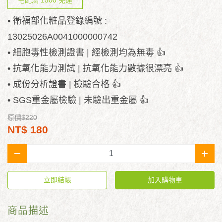
宅配滿 1500 免運
• 衛福部化粧品登錄編號 :
13025026A0041000000742
• 細胞毒性檢測證書 | 經檢測均為無毒 👍
• 抗氧化能力測試 | 抗氧化能力數據很漂亮 👍
• 成份分析證書 | 檢驗合格 👍
• SGS重金屬檢驗 | 未驗出重金屬 👍
原價$220
NT$ 180
-
+
立即結帳
加入購物車
商品描述