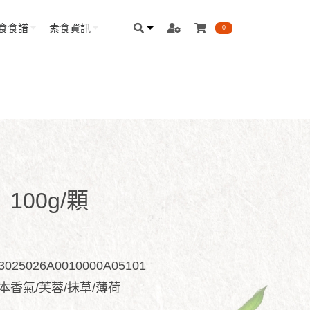
食食譜
素食資訊
0
00g/顆
5026A0010000A05101
草本香氣/芙蓉/抹草/薄荷