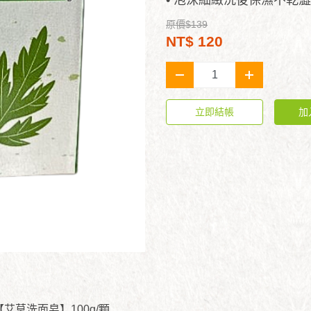
• 泡沫細緻洗後保濕不乾澀
原價$139
NT$ 120
-
+
立即結帳
加