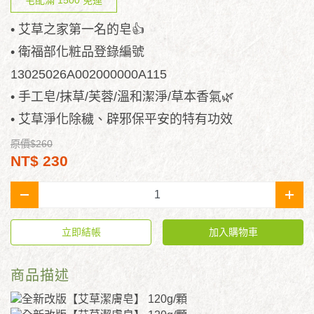
宅配滿 1500 免運
• 艾草之家第一名的皂👍
• 衛福部化粧品登錄編號
13025026A002000000A115
• 手工皂/抹草/芙蓉/溫和潔淨/草本香氣🌿
• 艾草淨化除穢、辟邪保平安的特有功效
原價$260
NT$ 230
-
+
立即結帳
加入購物車
商品描述