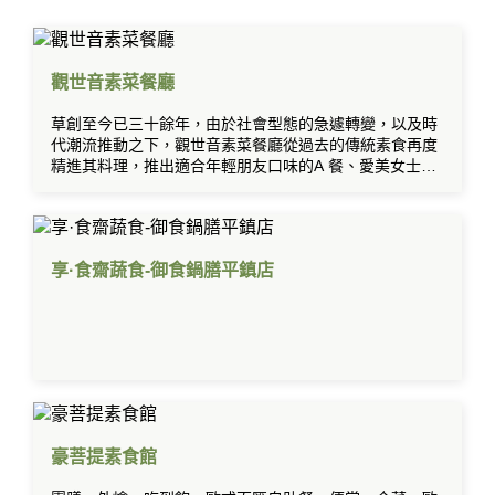
觀世音素菜餐廳
草創至今已三十餘年，由於社會型態的急遽轉變，以及時
代潮流推動之下，觀世音素菜餐廳從過去的傳統素食再度
精進其料理，推出適合年輕朋友口味的A 餐、愛美女士們
的養生套餐及慢食的芙蓉套餐。小吃及宴席菜色方面也不
斷的求新求變，希望令食客們有耳目一新的感覺。
享·食齋蔬食-御食鍋膳平鎮店
豪菩提素食館