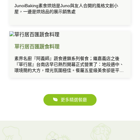
JunoiBaking素食烘焙是Juno與友人合開的風格文創小
屋，一邊是烘焙品的展示銷售處
草行居百匯蔬食料理
素界名廚『阿義師』蔬食連鎖系列餐食；繼嘉義店之後
『草行居』台南店早已熱烈開幕正式營業了：地段適中、
環境簡約大方，燈光氛圍極佳。餐屬五星級美食卻是平價
吃到飽的素食日本料理歐式百匯。
更多精選餐廳