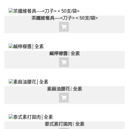
茶纖維餐具----<刀子> < 50支/袋>
鹹檸檬醬│全素
素麻油腰花│全素
泰式素打拋肉│全素