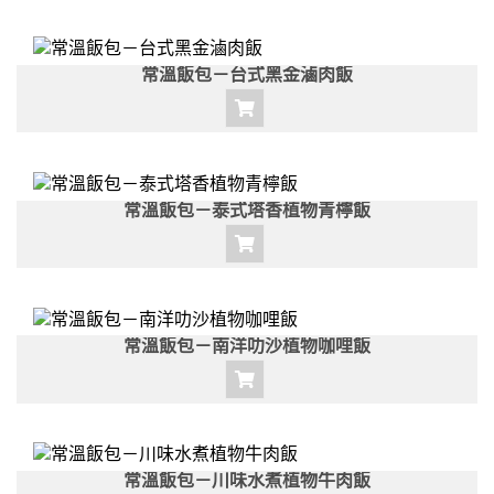
常溫飯包－台式黑金滷肉飯
常溫飯包－泰式塔香植物青檸飯
常溫飯包－南洋叻沙植物咖哩飯
常溫飯包－川味水煮植物牛肉飯