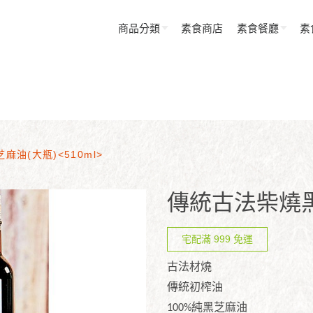
商品分類
素食商店
素食餐廳
素
油(大瓶)<510ml>
傳統古法柴燒黑芝
宅配滿 999 免運
古法材燒
傳統初榨油
100%純黑芝麻油