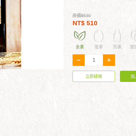
原價$530
NT$ 510
全素
蛋素
奶素
蛋
-
+
立即結帳
加