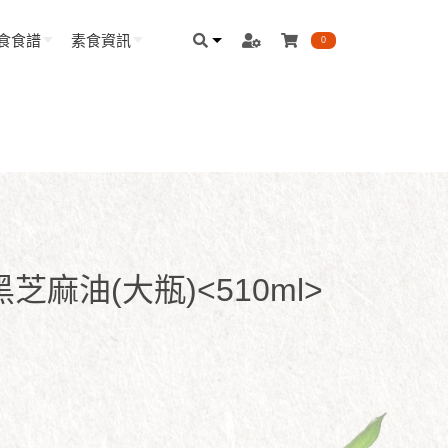
食食譜
素食資訊
0
麻油(大瓶)<510ml>