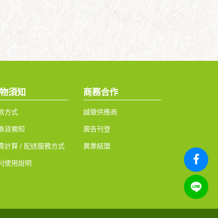
物須知
商務合作
款方式
誠徵供應商
換貨需知
廣告刊登
費計算 / 配送服務方式
異業結盟
利使用說明