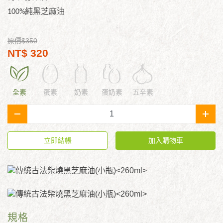
100%純黑芝麻油
原價$350
NT$ 320
全素
蛋素
奶素
蛋奶素
五辛素
-
+
立即結帳
加入購物車
規格