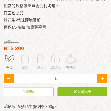
相當的規格讓烹煮更便利均勻。
真空包裝品
炒花生-蒜味硬脆濃郁
通過TAF檢驗 無農藥殘留
原價$230
NT$ 200
全素
蛋素
奶素
蛋奶素
五辛素
-
+
立即結帳
加入購物車