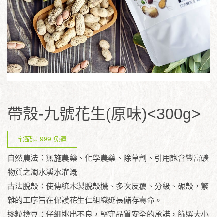
帶殼-九號花生(原味)<300g>
宅配滿 999 免運
自然農法：無施農藥、化學農藥、除草劑、引用飽含豐富礦
物質之濁水溪水灌溉
古法脫殼：使傳統木製脫殼機、多次反覆、分級、碾殼，繁
雜的工序旨在保護花生仁組織延長儲存壽命。
逐粒撿豆：仔細挑出不良，堅守品質安全的承諾，篩選大小