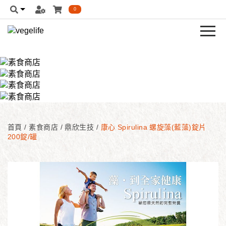
0
首頁
/
素食商店
/
鼎欣生技
/
康心 Spirulina 螺旋藻(藍藻)錠片
200錠/罐