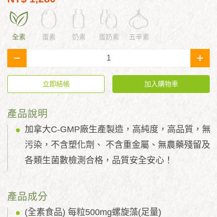
全素
蛋素
奶素
蛋奶素
五辛素
-
+
立即結帳
加入購物車
產品說明
加拿大C-GMP廠生產製造，高純度，高品質，無
污染，不含塑化劑、 不含重金屬、無農藥殘留及
各類生菌數檢測合格，品質安全安心！
產品成分
(全素食品) 每粒500mg螺旋藻(足量)