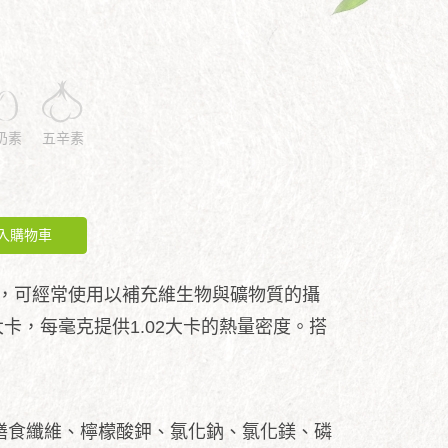
奶素
五辛素
入購物車
，可經常使用以補充維生物與礦物質的攝
大卡，每毫克提供1.02大卡的熱量密度。搭
膳食纖維、檸檬酸鉀、氯化鈉、氯化鎂、磷