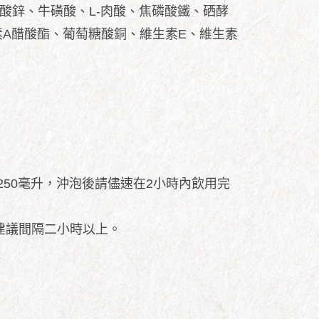
糖酸鋅、牛磺酸、L-肉酸、焦磷酸鐵、硒酵
素A醋酸酯、葡萄糖酸銅、維生素E、維生素
至250毫升，沖泡後請儘速在2小時內飲用完
建議間隔二小時以上。