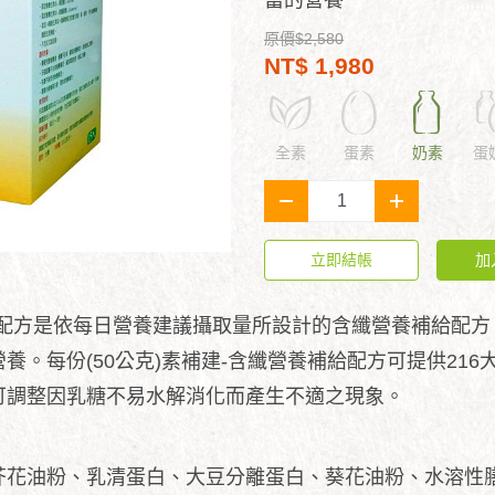
當的營養
原價$2,580
NT$ 1,980
全素
蛋素
奶素
蛋
-
+
立即結帳
加
給配方是依每日營養建議攝取量所設計的含纖營養補給配方
養。每份(50公克)素補建-含纖營養補給配方可提供216
可調整因乳糖不易水解消化而產生不適之現象。
芥花油粉、乳清蛋白、大豆分離蛋白、葵花油粉、水溶性