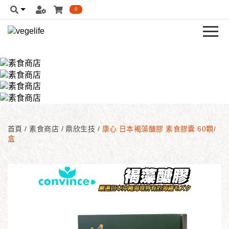
0
首頁
/
素食商店
/
鼎欣生技
/
康心 日本褐藻醣膠 素食膠囊 60顆/
盒