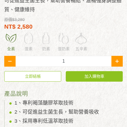
可促進益生菌生長，幫助營養補給、滋補強身調整體
質、
健康
維持
原價$3,280
NT$ 2,580
全素
蛋素
奶素
蛋奶素
五辛素
-
+
立即結帳
加入購物車
產品說明
1、專利褐藻醣膠萃取技術
2、可促進益生菌生長，幫助營養吸收
3、採用專利低溫萃取技術