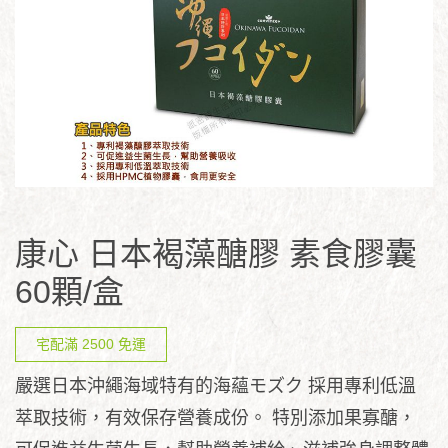
康心 日本褐藻醣膠 素食膠囊
60顆/盒
宅配滿 2500 免運
嚴選日本沖繩海域特有的海蘊モズク 採用專利低溫
萃取技術，有效保存營養成份。 特別添加果寡醣，