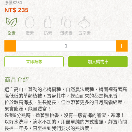
原價$250
NT$ 235
全素
蛋素
奶素
蛋奶素
五辛素
-
+
立即結帳
加入購物車
商品介紹
選自高山，蒼勁的老梅樹種，自然農法栽種，梅園裡有著高
高低低的草類植被，置身其中，撲面而來的都是梅果香！
位於較高海拔，生長期長，但也帶著更多的日月風霜經歷，
果實飽滿，能量豐富！
達到9分熟時，透著蜜桃香，沒有一般青梅的酸澀、寒涼！
以好水洗淨，滴水不加的，用最單純的方式蜜釀，靜置時間
長達一年多，直至達到我們要求的熟透度，