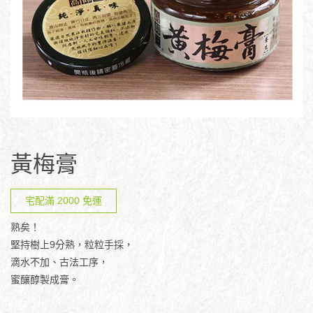
黃梅膏
宅配滿 2000 免運
熟矣！
堅持樹上9分熟，粒粒手採，
滴水不加、古法工序，
蜜釀醇製成膏。