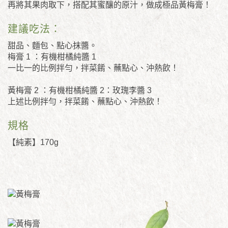
再將其果肉取下，搭配其蜜釀的原汁，做成極品黃梅膏！
建議吃法：
甜品、麵包、點心抹醬。
梅膏 1 ：有機柑橘純醬 1
一比一的比例拌勻，拌菜餚、蘸點心、沖熱飲！
黃梅膏 2 ：有機柑橘純醬 2：玫瑰李醬 3
上述比例拌勻，拌菜餚、蘸點心、沖熱飲！
規格
【純素】170g