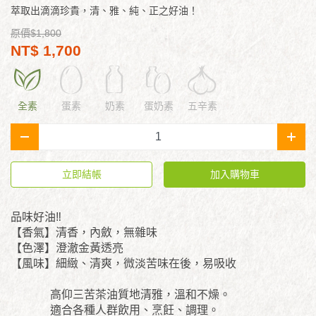
萃取出滴滴珍貴，清、雅、純、正之好油！
原價$1,800
NT$ 1,700
全素
蛋素
奶素
蛋奶素
五辛素
-
+
立即結帳
加入購物車
品味好油‼️
【香氣】清香，內斂，無雜味
【色澤】澄澈金黃透亮
【風味】細緻、清爽，微淡苦味在後，易吸收
高仰三苦茶油質地清雅，溫和不燥。
適合各種人群飲用、烹飪、調理。