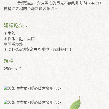
發煙點高，含有豐富的單元不飽和脂肪酸，有東方
橄欖油之稱的台灣之寶苦茶油。
建議吃法：
＊生飲
＊拌飯、麵、菜餚
＊煎煮炒炸
＊滴1~2滴到安帝思咖啡中，風味絕佳！
規格
250mlｘ２