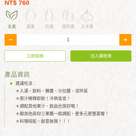
NT$ 760
全素
蛋素
奶素
蛋奶素
五辛素
-
+
立即結帳
加入購物車
產品資訊
建議吃法：
＊入湯、飲料、蘸醬、沙拉醬、涼拌菜
＊原汁稀釋即飲！冷熱皆宜！
＊調配其他果汁、飲品也很好喝！
＊跟其他高仰三果醬一起調配，更多元更豐富喔！
＊料理搭配，創意無限！！！