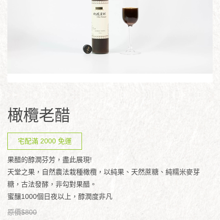
橄欖老醋
宅配滿 2000 免運
果醋的醇潤芬芳，盡此展現!
天堂之果，自然農法栽種橄欖，以純果、天然蔗糖、純糯米麥芽
糖，古法發酵，非勾對果醋。
蜜釀1000個日夜以上，醇潤度非凡
原價$800