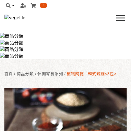
0
首頁
/
商品分類
/
休閒零食系列
/
植物肉乾－韓式辣雞<3包>