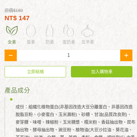
原價$180
NT$ 147
全素
蛋素
奶素
蛋奶素
五辛素
-
+
立即結帳
加入購物車
產品成分
成份：組織化植物蛋白(非基因改造大豆分離蛋白、非基因改造
脫脂豆粉、小麥蛋白、玉米澱粉)、砂糖、甘油(品質改良劑)、
麥芽糖、味噌、辣椒粉、玉米糖漿、糯米粉、香菇抽出物、昆布
抽出物、酵母抽出物、豌豆粉、植物油(大豆沙拉油、葵花油、