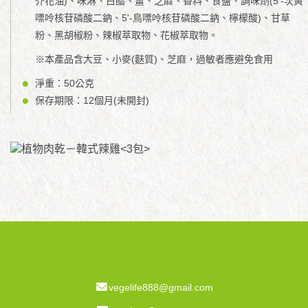
芥花油)、味淋、白醋、薑、芝麻、香料、食鹽、調味劑(5'-次黃
嘌呤核苷磷酸二鈉、5'-鳥嘌呤核苷磷酸二鈉、檸檬酸)、甘草
粉、黑胡椒粉、辣椒萃取物、花椒萃取物。
※本產品含大豆、小麥(麩質)、芝麻，過敏者應避免食用
淨重：50公克
保存期限：12個月(未開封)
vegelife888@gmail.com