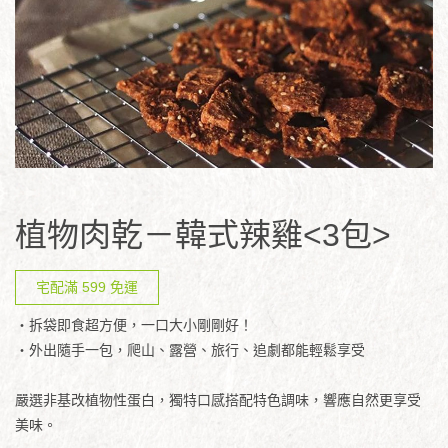
植物肉乾－韓式辣雞<3包>
宅配滿 599 免運
・拆袋即食超方便，一口大小剛剛好！
・外出隨手一包，爬山、露營、旅行、追劇都能輕鬆享受
嚴選非基改植物性蛋白，獨特口感搭配特色調味，響應自然更享受
美味。