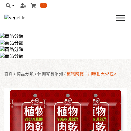
0
首頁
/
商品分類
/
休閒零食系列
/
植物肉乾－川味朝天<3包>