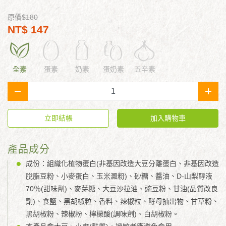
原價$180
NT$ 147
全素
蛋素
奶素
蛋奶素
五辛素
-
+
立即結帳
加入購物車
產品成分
成份：組織化植物蛋白(非基因改造大豆分離蛋白、非基因改造
脫脂豆粉、小麥蛋白、玉米澱粉)、砂糖、醬油、D-山梨醇液
70％(甜味劑)、麥芽糖、大豆沙拉油、豌豆粉、甘油(品質改良
劑)、食鹽、黑胡椒粒、香料、辣椒粒、酵母抽出物、甘草粉、
黑胡椒粉、辣椒粉、檸檬酸(調味劑)、白胡椒粉。