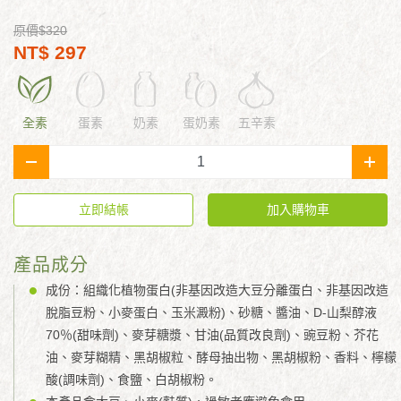
原價$320
NT$ 297
全素
蛋素
奶素
蛋奶素
五辛素
-
+
立即結帳
加入購物車
產品成分
成份：組織化植物蛋白(非基因改造大豆分離蛋白、非基因改造
脫脂豆粉、小麥蛋白、玉米澱粉)、砂糖、醬油、D-山梨醇液
70％(甜味劑)、麥芽糖漿、甘油(品質改良劑)、豌豆粉、芥花
油、麥芽糊精、黑胡椒粒、酵母抽出物、黑胡椒粉、香料、檸檬
酸(調味劑)、食鹽、白胡椒粉。