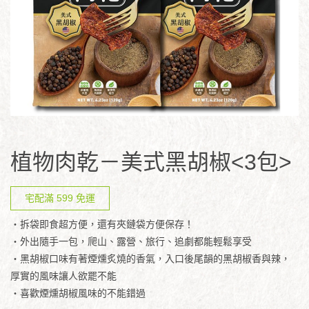
植物肉乾－美式黑胡椒<3包>
宅配滿 599 免運
・拆袋即食超方便，還有夾鏈袋方便保存！
・外出隨手一包，爬山、露營、旅行、追劇都能輕鬆享受
・黑胡椒口味有著煙燻炙燒的香氣，入口後尾韻的黑胡椒香與辣，
厚實的風味讓人欲罷不能
・喜歡煙燻胡椒風味的不能錯過