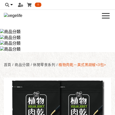
0
首頁
/
商品分類
/
休閒零食系列
/
植物肉乾－美式黑胡椒<3包>