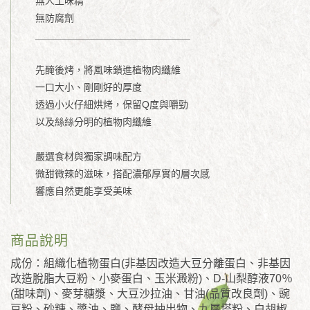
無人工味精
無防腐劑
＿＿＿＿＿＿＿＿＿＿＿＿＿＿＿＿
先醃後烤，將風味鎖進植物肉纖維
一口大小、剛剛好的厚度
透過小火仔細烘烤，保留Q度與嚼勁
以及絲絲分明的植物肉纖維
嚴選食材與獨家調味配方
微甜微辣的滋味，搭配濃郁厚實的層次感
響應自然更能享受美味
商品說明
成份：組織化植物蛋白(非基因改造大豆分離蛋白、非基因
改造脫脂大豆粉、小麥蛋白、玉米澱粉)、D-山梨醇液70％
(甜味劑)、麥芽糖漿、大豆沙拉油、甘油(品質改良劑)、豌
豆粉、砂糖、醬油、鹽、酵母抽出物、九層塔粉、白胡椒