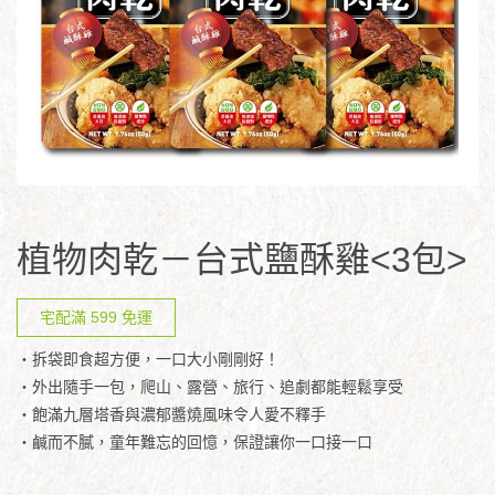
植物肉乾－台式鹽酥雞<3包>
宅配滿 599 免運
・拆袋即食超方便，一口大小剛剛好！
・外出隨手一包，爬山、露營、旅行、追劇都能輕鬆享受
・飽滿九層塔香與濃郁醬燒風味令人愛不釋手
・鹹而不膩，童年難忘的回憶，保證讓你一口接一口