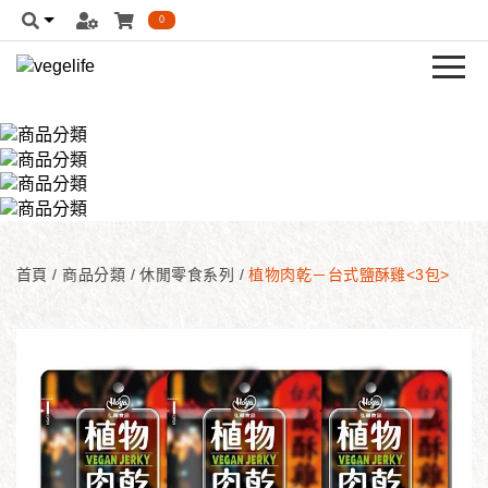
0
首頁
/
商品分類
/
休閒零食系列
/
植物肉乾－台式鹽酥雞<3包>