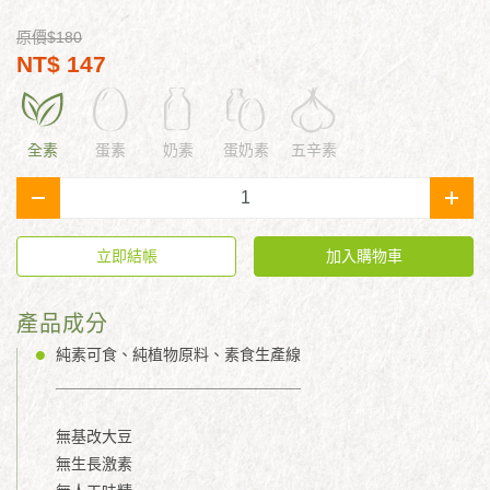
原價$180
NT$ 147
全素
蛋素
奶素
蛋奶素
五辛素
-
+
立即結帳
加入購物車
產品成分
純素可食、純植物原料、素食生產線
＿＿＿＿＿＿＿＿＿＿＿＿＿＿＿＿
無基改大豆
無生長激素