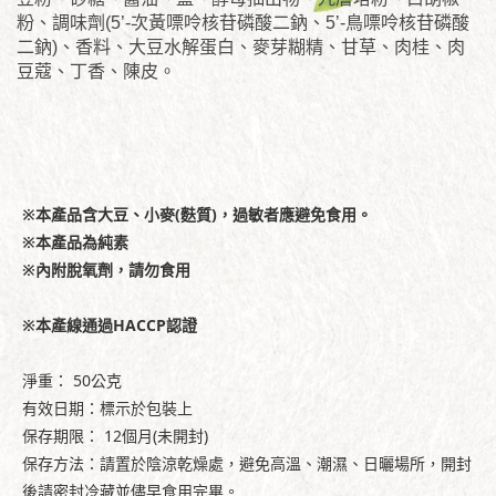
粉、調味劑(5’-次黃嘌呤核苷磷酸二鈉、5’-鳥嘌呤核苷磷酸
二鈉)、香料、大豆水解蛋白、麥芽糊精、甘草、肉桂、肉
豆蔻、丁香、陳皮。
※本產品含大豆、小麥(麩質)，過敏者應避免食用。
※本產品為純素
※內附脫氧劑，請勿食用
※
本產線通過HACCP認證
淨重： 50公克
有效日期：標示於包裝上
保存期限： 12個月(未開封)
保存方法：請置於陰涼乾燥處，避免高溫、潮濕、日曬場所，開封
後請密封冷藏並儘早食用完畢。