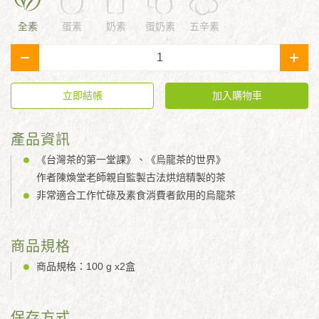
全素
蛋素
奶素
蛋奶素
五辛素
-
+
立即結帳
加入購物車
產品資訊
《台灣茶的第一堂課》、《烏龍茶的世界》
作者陳煥堂老師親自監製古法烘焙精製的茶
非常適合工作忙碌及素食消費者飲用的烏龍茶
商品規格
商品規格：100 g x2盒
保存方式