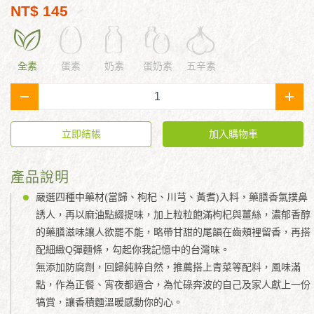
NT$ 145
全素
蛋素
奶素
蛋奶素
五辛素
-
+
立即結帳
加入購物車
產品說明
嚴選四種中藥材(當歸、枸杞、川芎、黃耆)入料，藥膳香氣撲鼻
誘人，再以麻油點綴提味，加上粒粒飽滿枸杞與薑絲，濃郁香醇
的藥膳滋味讓人欲罷不能，略帶甘甜的尾韻在齒頰裡留香，再搭
配細緻Q彈麵條，勾起你我記憶中的台灣味。
無添加防腐劑，回歸純粹自然，推薦搭上青菜等配料，風味滿
點，作為正餐、宵夜都適合，為忙碌奔波的自己及家人獻上一份
犒賞，讓香積麵溫暖感動你的心。