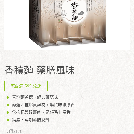
香積麵-藥膳風味
宅配滿 599 免運
素泡麵首選，經典藥膳味
嚴選四種珍貴藥材，藥膳味濃厚香
含枸杞與碎薑絲，尾韻略甘留香
純素，無加添防腐劑
原價$170