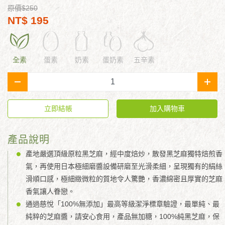
原價$250
NT$ 195
全素
蛋素
奶素
蛋奶素
五辛素
-
+
立即結帳
加入購物車
產品說明
產地嚴選頂級原粒黑芝麻，經中度焙炒，散發黑芝麻獨特焙煎香
氣，再使用日本極細磨醬設備研磨至光滑柔細，呈現獨有的絹絲
滑順口感，極細緻微粒的質地令人驚艷，香濃綿密且厚實的芝麻
香氣讓人眷戀。
通過慈悅「100%無添加」最高等級潔淨標章驗證，最單純、最
純粹的芝麻醬，請安心食用，產品無加糖，100%純黑芝麻，保