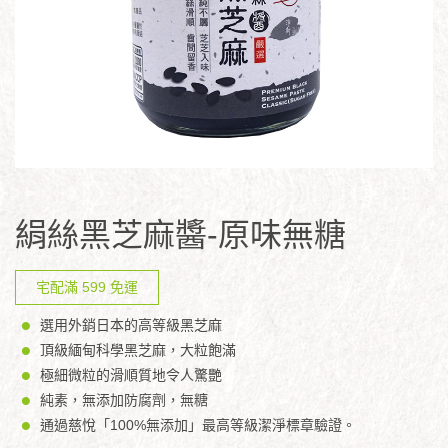
絹絲黑芝麻醬-原味無糖
宅配滿 599 免運
選用外銷日本的高等級黑芝麻
頂級緬甸科學黑芝麻，大粒飽滿
極細微粒的滑順質地令人驚艷
純素，無添加防腐劑，無糖
通過慈悅「100%無添加」最高等級潔淨標章驗證。