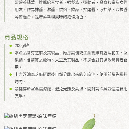
留營養精華，推薦給素食者、銀髮族、運動者、發育孩童及女性
朋友。作為抹醬、淋醬、烘焙、飲品、拌麵醬、涼拌菜、沙拉醬
等皆適合，是增添料理風味的絕佳角色。
商品規格
200g/罐
本產品含有芝麻及其製品；廠房設備或生產管線有處理花生、堅
果類、含麩質之穀物、大豆及其製品，不適合對其過敏體質者食
用。
上方浮油為芝麻研磨後自然分離出來的芝麻油，使用前請先攪拌
均勻。
請儲存於室溫陰涼處，避免光照及高溫，開封請冷藏並儘速食用
完畢。