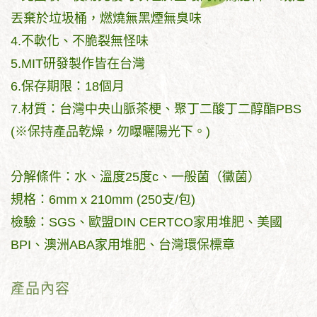
丟棄於垃圾桶，燃燒無黑煙無臭味
4.不軟化、不脆裂無怪味
5.MIT研發製作皆在台灣
6.保存期限：18個月
7.材質：台灣中央山脈茶梗、聚丁二酸丁二醇酯PBS
(※保持產品乾燥，勿曝曬陽光下。)
分解條件：水、溫度25度c、一般菌（黴菌）
規格：6mm x 210mm (250支/包)
檢驗：SGS、歐盟DIN CERTCO家用堆肥、美國
BPI、澳洲ABA家用堆肥、台灣環保標章
產品內容