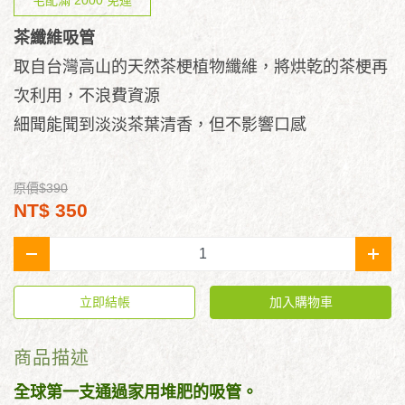
宅配滿 2000 免運
茶纖維吸管
取自台灣高山的天然茶梗植物纖維，將烘乾的茶梗再
次利用，不浪費資源
細聞能聞到淡淡茶葉清香，但不影響口感
原價$390
NT$ 350
-
+
立即結帳
加入購物車
商品描述
全球第一支通過家用堆肥的吸管。