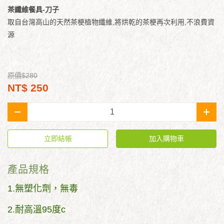
茶纖維餐具-刀子
取自台灣高山的天然茶梗植物纖維,將烘乾的茶梗再次利用,不浪費資
源
原價$280
NT$ 250
-
+
立即結帳
加入購物車
產品規格
1.無塑化劑，無毒
2.耐高溫95度c