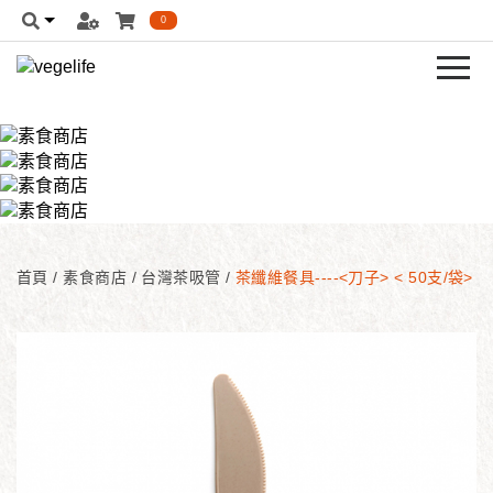
0
首頁
/
素食商店
/
台灣茶吸管
/
茶纖維餐具----<刀子> < 50支/袋>