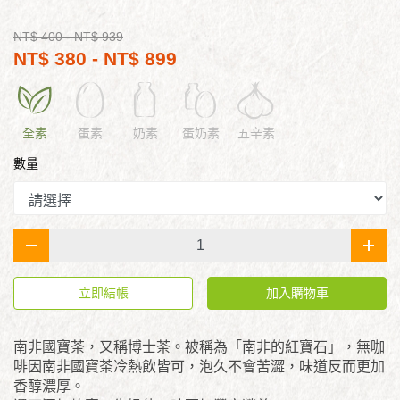
NT$ 400
- NT$ 939
NT$ 380 - NT$ 899
全素
蛋素
奶素
蛋奶素
五辛素
數量
-
+
立即結帳
加入購物車
南非國寶茶，又稱博士茶。被稱為「南非的紅寶石」，無咖
啡因南非國寶茶冷熱飲皆可，泡久不會苦澀，味道反而更加
香醇濃厚。