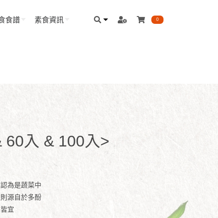
食食譜
素食資訊
0
60入 & 100入>
被認為是蔬菜中
生則源自於多酚
季皆宜