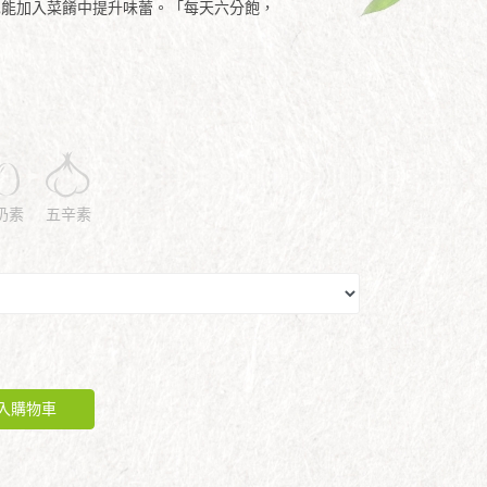
也能加入菜餚中提升味蕾。「每天六分飽，
奶素
五辛素
入購物車