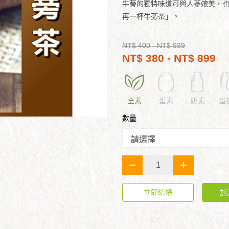
牛蒡的獨特味道可與人蔘媲美，
再一杯牛蒡茶」。
NT$ 400
- NT$ 939
NT$ 380 - NT$ 899
全素
蛋素
奶素
蛋
數量
-
+
立即結帳
加