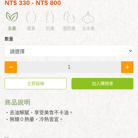
NT$ 330 - NT$ 800
全素
蛋素
奶素
蛋奶素
五辛素
數量
-
+
立即結帳
加入購物車
商品說明
‧去油解膩、享受美食不卡油。
‧無糖０熱量，冷熱皆宜。