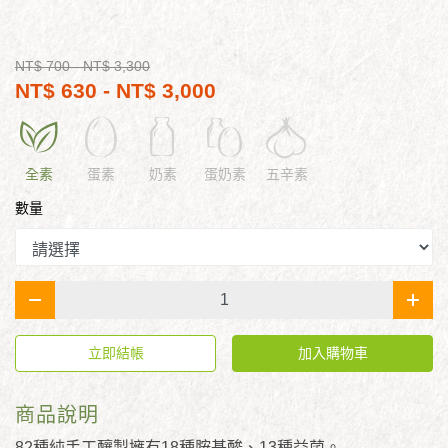
NT$ 700
- NT$ 3,300
NT$ 630 - NT$ 3,000
全素
蛋素
奶素
蛋奶素
五辛素
數量
-
+
立即結帳
加入購物車
商品說明
82種純手工釀製擁有18種胺基酸、13種益菌。