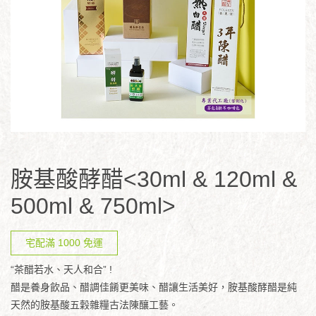
胺基酸酵醋<30ml & 120ml &
500ml & 750ml>
宅配滿 1000 免運
“茶醋若水、天人和合” !
醋是養身飲品、醋調佳餚更美味、醋讓生活美好，胺基酸酵醋是純
天然的胺基酸五穀雜糧古法陳釀工藝。