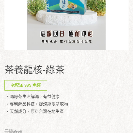
茶養龍核-綠茶
宅配滿 999 免運
・喝綠茶生津解渴，有益健康
・專利解晶科技，提煉龍眼萃取物
・天然成分，原料台灣在地生產
原價$959