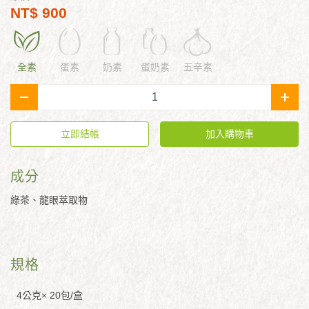
NT$ 900
全素
蛋素
奶素
蛋奶素
五辛素
-
+
立即結帳
加入購物車
成分
綠茶、龍眼萃取物
規格
4公克× 20包/盒