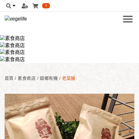
0
首頁
/
素食商店
/
廻鄉有機
/
老菜脯