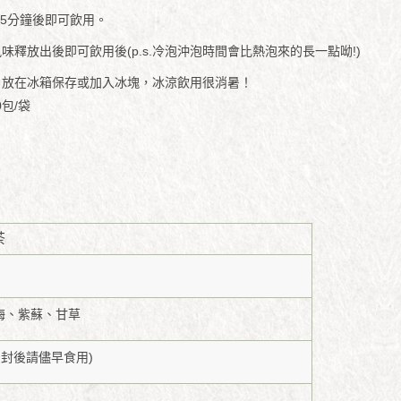
沖泡3-5分鐘後即可飲用。
味釋放出後即可飲用後(p.s.冷泡沖泡時間會比熱泡來的長一點呦!)
後，放在冰箱保存或加入冰塊，冰涼飲用很消暑！
茶
梅、紫蘇、甘草
開封後請儘早食用)