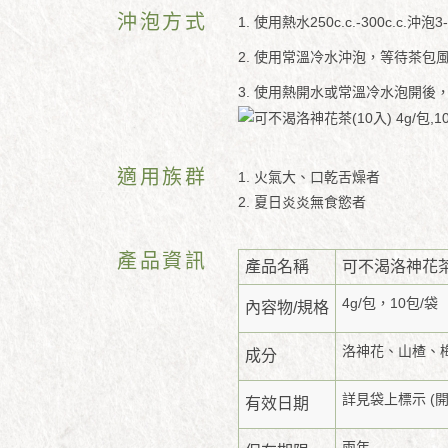
沖泡方式
1. 使用熱水250c.c.-300c.c.
2. 使用常溫冷水沖泡，等待茶包風
3. 使用熱開水或常溫冷水泡開
適用族群
1. 火氣大、口乾舌燥者
2. 夏日炎炎無食慾者
產品資訊
產品名稱
可不渴洛神花
4g/包，10包/袋
內容物/規格
洛神花、山楂、
成分
詳見袋上標示 (
有效日期
兩年