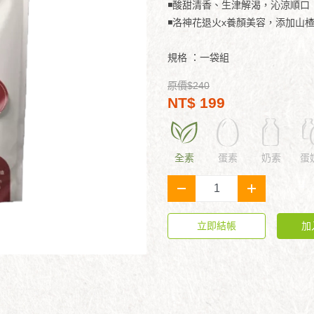
◾酸甜清香、生津解渴，沁涼順口
◾洛神花退火x養顏美容，添加山
規格
：一袋組
原價$240
NT$ 199
全素
蛋素
奶素
蛋
-
+
立即結帳
加