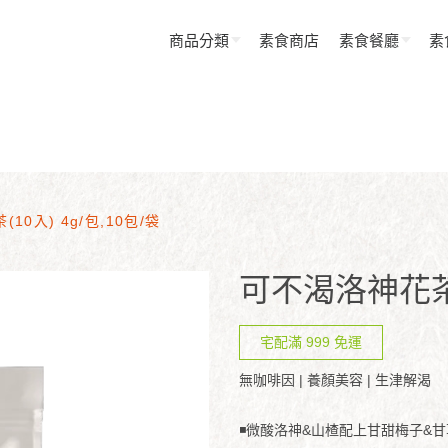
商品分類
素食商店
素食餐廳
素
0入) 4g/包,10包/袋
可不渴洛神花茶(1
宅配滿 999 免運
無咖啡因 | 養顏美容 | 生津解渴
◾微酸洛神&山楂配上甘甜梅子&