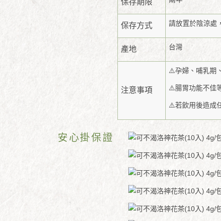
保存期限
請放置於陰涼處
保存方式
台灣
產地
⚠️孕婦、哺乳
⚠️腸胃功能不
注意事項
⚠️若飲用後造
安心掛保證