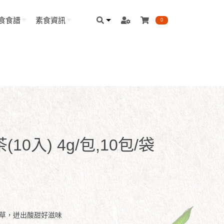
食食譜
素食資訊
0
0入) 4g/包,10包/袋
甘草，迸出酸甜好滋味