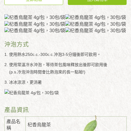
沖泡方式
1. 使用熱水250c.c.-300c.c.沖泡3-5分鐘後即可飲用。
2. 使用常溫冷水沖泡，等待茶包風味釋放出後即可飲用後
(p.s.冷泡沖泡時間會比熱泡來的長一點呦!)
3. 冰冰涼涼，更消暑
產品資訊
產品名
杞香烏龍茶
稱