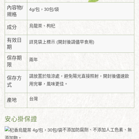
內容物/
4g/包，30包/袋
規格
烏龍茶、枸杞
成分
有效日
詳見袋上標示 (開封後請儘早食用)
期
保存期
兩年
限
請放置於陰涼處，避免陽光直接照射，開封後儘速飲
保存方
用完畢，風味更佳。
式
台灣
產地
安心掛保證
不添加防腐劑、不添加人工色素、無
添加物。