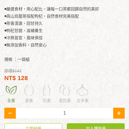
◾嚴選食材，用心配比，讓每一口茶都回歸自然的美好
◾高山烏龍茶搭配枸杞，自然食材完美搭配
◾茶香清澈，回甘持久
◾枸杞甘甜，滋補養生
◾冷熱皆宜，風味俱佳
◾無添加香料，自然安心
規格
：一袋組
原價$142
NT$ 128
全素
蛋素
奶素
蛋奶素
五辛素
-
+
立即結帳
加入購物車