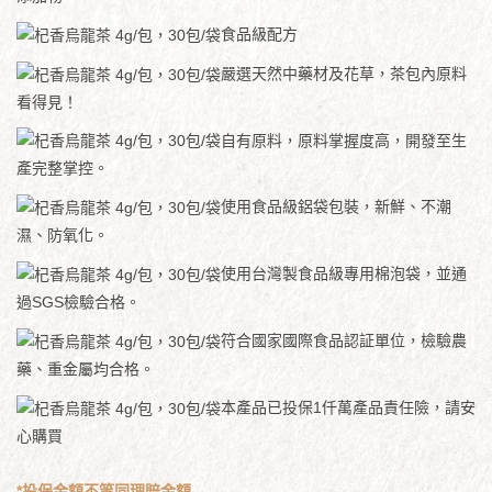
食品級配方
嚴選天然中藥材及花草，茶包內原料
看得見！
自有原料，原料掌握度高，開發至生
產完整掌控。
使用食品級鋁袋包裝，新鮮、不潮
濕、防氧化。
使用台灣製食品級專用棉泡袋，並通
過SGS檢驗合格。
符合國家國際食品認証單位，檢驗農
藥、重金屬均合格。
本產品已投保1仟萬產品責任險，請安
心購買
*投保金額不等同理賠金額