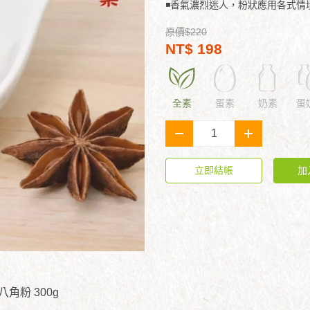
◾香氣濃烈迷人，粉狀應用各式情境
原價$220
NT$ 198
全素
蛋素
奶素
蛋
-
+
立即結帳
加