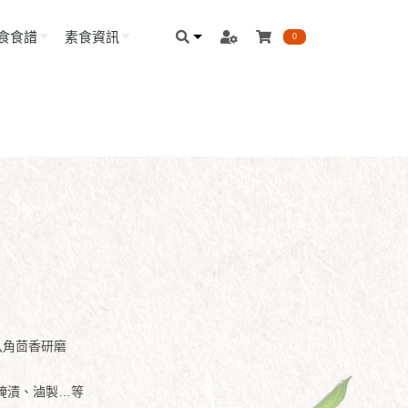
食食譜
素食資訊
0
八角茴香研磨
醃漬、滷製…等