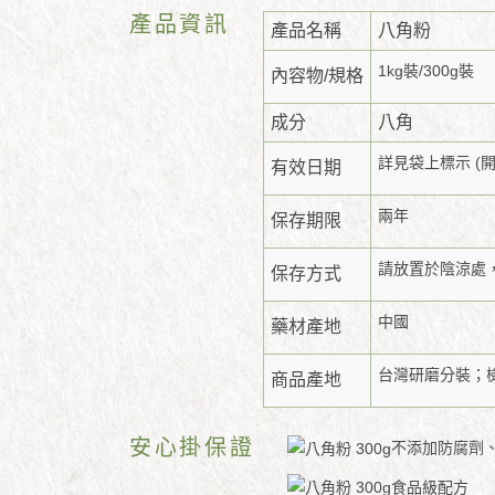
產品資訊
產品名稱
八角粉
1kg裝/300g裝
內容物/規格
成分
八角
詳見袋上標示 (
有效日期
兩年
保存期限
請放置於陰涼處
保存方式
中國
藥材產地
台灣研磨分裝；
商品產地
安心掛保證
不添加防腐劑
食品級配方