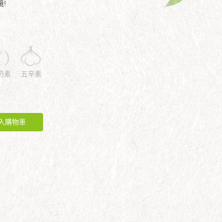
!
奶素
五辛素
入購物車